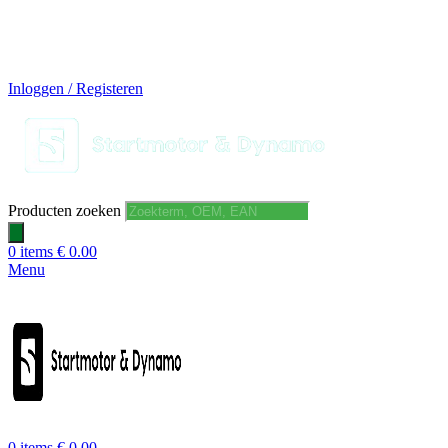
14 DAGEN GRATIS RUILEN
VEILIG BESTELLEN EN BETALEN
SNELLE LEVERING
DESKUNDIGE HELPDESK
Inloggen / Registeren
Producten zoeken
0
items
€
0.00
Menu
0
items
€
0.00