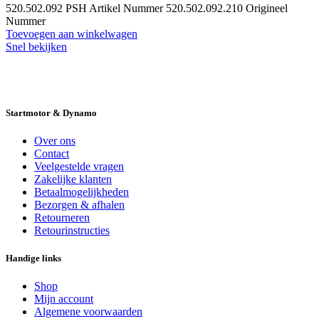
520.502.092 PSH Artikel Nummer 520.502.092.210 Origineel
Nummer
Toevoegen aan winkelwagen
Snel bekijken
14 DAGEN GRATIS RUILEN
VEILIG
BESTELLEN EN BETALEN
SNELLE
LEVERING
DESKUNDIGE HELPDESK
Startmotor & Dynamo
Over ons
Contact
Veelgestelde vragen
Zakelijke klanten
Betaalmogelijkheden
Bezorgen & afhalen
Retourneren
Retourinstructies
Handige links
Shop
Mijn account
Algemene voorwaarden