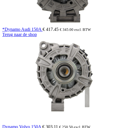
*Dynamo Audi 150A
€
417.45
€
345.00
excl. BTW
Terug naar de shop
Dynamo Volvo 150A
€
303.11
€
250.50
excl. BTW