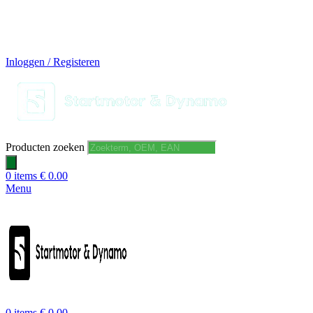
14 DAGEN GRATIS RUILEN
VEILIG BESTELLEN EN BETALEN
SNELLE LEVERING
DESKUNDIGE HELPDESK
Inloggen / Registeren
Producten zoeken
0
items
€
0.00
Menu
0
items
€
0.00