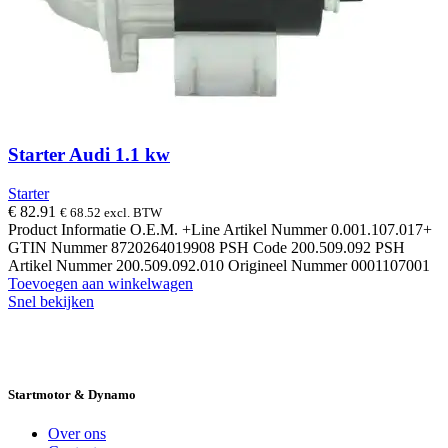
Starter Audi 1.1 kw
Starter
€
82.91
€
68.52
excl. BTW
Product Informatie O.E.M. +Line Artikel Nummer 0.001.107.017+
GTIN Nummer 8720264019908 PSH Code 200.509.092 PSH
Artikel Nummer 200.509.092.010 Origineel Nummer 0001107001
Toevoegen aan winkelwagen
Snel bekijken
14 DAGEN GRATIS RUILEN
VEILIG
BESTELLEN EN BETALEN
SNELLE
LEVERING
DESKUNDIGE HELPDESK
Startmotor & Dynamo
Over ons