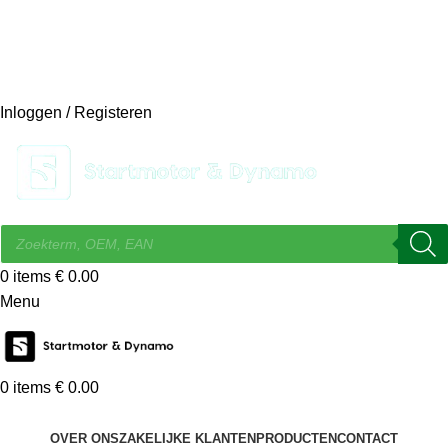
14 DAGEN GRATIS RUILEN
VEILIG BESTELLEN EN BETALEN
SNELLE LEVERING
DESKUNDIGE HELPDESK
Inloggen / Registeren
0
items
€
0.00
Menu
0
items
€
0.00
KIES EEN CATEGORIE
OVER ONS
ZAKELIJKE KLANTEN
PRODUCTEN
CONTACT