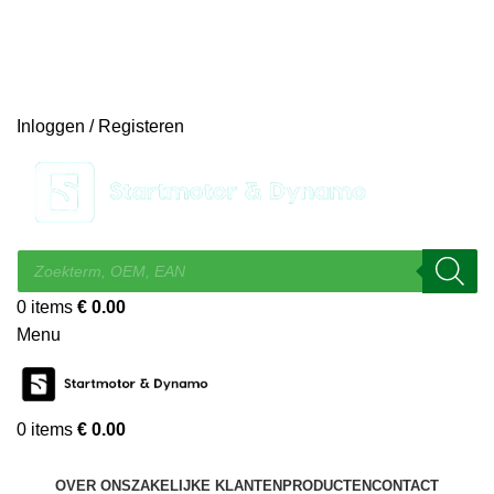
14 DAGEN GRATIS RUILEN
VEILIG BESTELLEN EN BETALEN
SNELLE LEVERING
DESKUNDIGE HELPDESK
Inloggen / Registeren
0
items
€
0.00
Menu
0
items
€
0.00
KIES EEN CATEGORIE
OVER ONS
ZAKELIJKE KLANTEN
PRODUCTEN
CONTACT