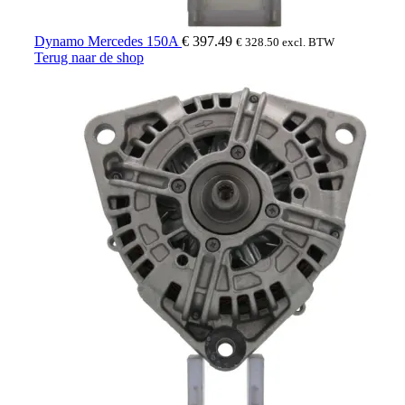
Dynamo Mercedes 150A
€
397.49
€
328.50
excl. BTW
Terug naar de shop