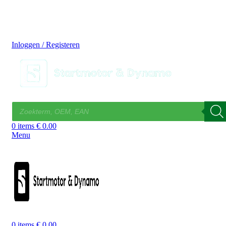
14 DAGEN GRATIS RUILEN
VEILIG BESTELLEN EN BETALEN
SNELLE LEVERING
DESKUNDIGE HELPDESK
Inloggen / Registeren
0
items
€
0.00
Menu
0
items
€
0.00