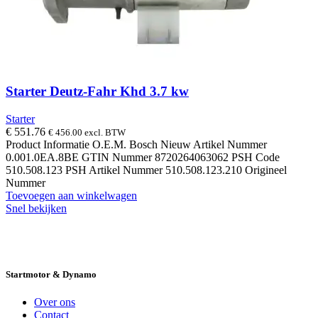
Starter Deutz-Fahr Khd 3.7 kw
Starter
€
551.76
€
456.00
excl. BTW
Product Informatie O.E.M. Bosch Nieuw Artikel Nummer
0.001.0EA.8BE GTIN Nummer 8720264063062 PSH Code
510.508.123 PSH Artikel Nummer 510.508.123.210 Origineel
Nummer
Toevoegen aan winkelwagen
Snel bekijken
14 DAGEN GRATIS RUILEN
VEILIG
BESTELLEN EN BETALEN
SNELLE
LEVERING
DESKUNDIGE HELPDESK
Startmotor & Dynamo
Over ons
Contact