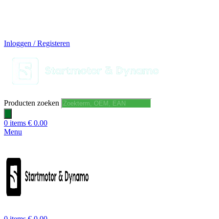
14 DAGEN GRATIS RUILEN
VEILIG BESTELLEN EN BETALEN
SNELLE LEVERING
DESKUNDIGE HELPDESK
Inloggen / Registeren
Producten zoeken
0
items
€
0.00
Menu
0
items
€
0.00