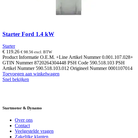
Starter Ford 1.4 kW
Starter
€
119.26
€
98.56
excl. BTW
Product Informatie O.E.M. +Line Artikel Nummer 0.001.107.028+
GTIN Nummer 8720264304448 PSH Code 590.518.103 PSH
Artikel Nummer 590.518.103.012 Origineel Nummer 0001107014
Toevoegen aan winkelwagen
Snel bekijken
14 DAGEN GRATIS RUILEN
VEILIG
BESTELLEN EN BETALEN
SNELLE
LEVERING
DESKUNDIGE HELPDESK
Startmotor & Dynamo
Over ons
Contact
Veelgestelde vragen
Zakelijke klanten