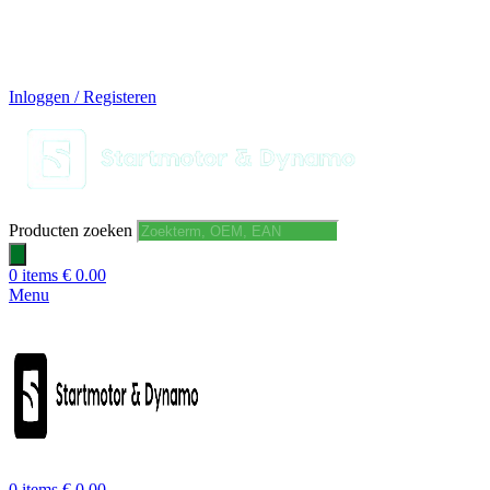
14 DAGEN GRATIS RUILEN
VEILIG BESTELLEN EN BETALEN
SNELLE LEVERING
DESKUNDIGE HELPDESK
Inloggen / Registeren
Producten zoeken
0
items
€
0.00
Menu
0
items
€
0.00