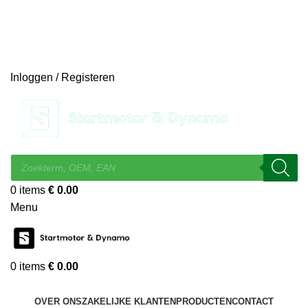
14 DAGEN GRATIS RUILEN
VEILIG BESTELLEN EN BETALEN
SNELLE LEVERING
DESKUNDIGE HELPDESK
Inloggen / Registeren
0
items
€
0.00
Menu
0
items
€
0.00
KIES EEN CATEGORIE
OVER ONS
ZAKELIJKE KLANTEN
PRODUCTEN
CONTACT