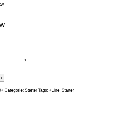
 kw
kw
n
20+
Categorie:
Starter
Tags:
+Line
,
Starter