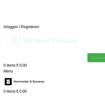
14 DAGEN GRATIS RUILEN
VEILIG BESTELLEN EN BETALEN
SNELLE LEVERING
DESKUNDIGE HELPDESK
Inloggen / Registeren
0
items
€
0.00
Menu
0
items
€
0.00
KIES EEN CATEGORIE