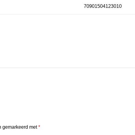
70901504123010
jn gemarkeerd met
*