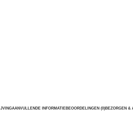
JVING
AANVULLENDE INFORMATIE
BEOORDELINGEN (0)
BEZORGEN & 