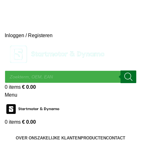
14 DAGEN GRATIS RUILEN
VEILIG BESTELLEN EN BETALEN
SNELLE LEVERING
DESKUNDIGE HELPDESK
Inloggen / Registeren
0
items
€
0.00
Menu
0
items
€
0.00
KIES EEN CATEGORIE
OVER ONS
ZAKELIJKE KLANTEN
PRODUCTEN
CONTACT