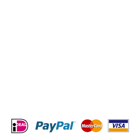
Privacy verklaring
Populair
DC Motor
Dynamo
Airco Compressor
Starter
Acties & kortingen
BETAALMOGELIJKHEDEN
© 2023 Startmotor & Dynamo.