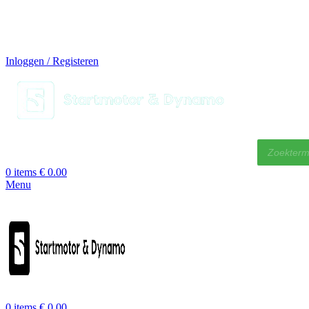
14 DAGEN GRATIS RUILEN
VEILIG BESTELLEN EN BETALEN
SNELLE LEVERING
DESKUNDIGE HELPDESK
Inloggen / Registeren
Producten
zoeken
0
items
€
0.00
Menu
0
items
€
0.00