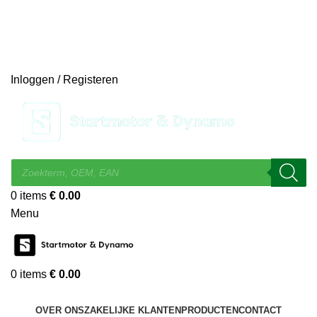
14 DAGEN GRATIS RUILEN
VEILIG BESTELLEN EN BETALEN
SNELLE LEVERING
DESKUNDIGE HELPDESK
Inloggen / Registeren
0
items
€
0.00
Menu
0
items
€
0.00
KIES EEN CATEGORIE
OVER ONS
ZAKELIJKE KLANTEN
PRODUCTEN
CONTACT