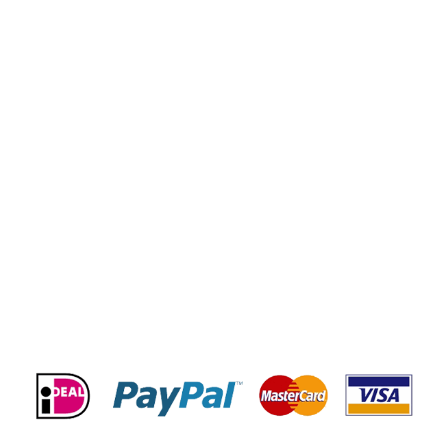
Privacy verklaring
Populair
DC Motor
Dynamo
Airco Compressor
Starter
Acties & kortingen
BETAALMOGELIJKHEDEN
© 2023 Startmotor & Dynamo.