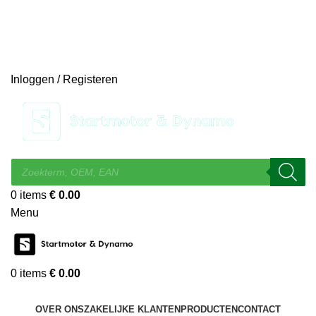
14 DAGEN GRATIS RUILEN
VEILIG BESTELLEN EN BETALEN
SNELLE LEVERING
DESKUNDIGE HELPDESK
Inloggen / Registeren
0
items
€
0.00
Menu
0
items
€
0.00
KIES EEN CATEGORIE
OVER ONS
ZAKELIJKE KLANTEN
PRODUCTEN
CONTACT