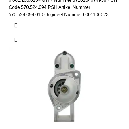
0.001.106.023+ GTIN Nummer 8720264074938 PSH
Code 570.524.094 PSH Artikel Nummer
570.524.094.010 Origineel Nummer 0001106023