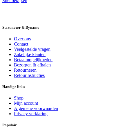
Snel bekijken
14 DAGEN GRATIS RUILEN
VEILIG
BESTELLEN EN BETALEN
SNELLE
LEVERING
DESKUNDIGE HELPDESK
Startmotor & Dynamo
Over ons
Contact
Veelgestelde vragen
Zakelijke klanten
Betaalmogelijkheden
Bezorgen & afhalen
Retourneren
Retourinstructies
Handige links
Shop
Mijn account
Algemene voorwaarden
Privacy verklaring
Populair