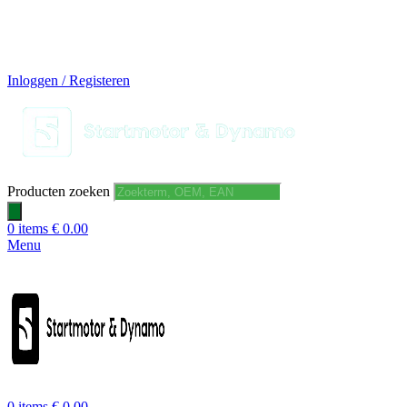
14 DAGEN GRATIS RUILEN
VEILIG BESTELLEN EN BETALEN
SNELLE LEVERING
DESKUNDIGE HELPDESK
Inloggen / Registeren
Producten zoeken
0
items
€
0.00
Menu
0
items
€
0.00