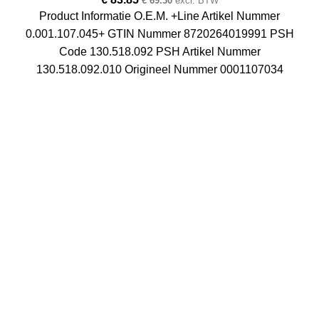
€
69.30
excl. BTW
Product Informatie O.E.M. +Line Artikel Nummer
0.001.107.045+ GTIN Nummer 8720264019991 PSH
Code 130.518.092 PSH Artikel Nummer
130.518.092.010 Origineel Nummer 0001107034
Startmotor & Dynamo
Over ons
Contact
Veelgestelde vragen
Zakelijke klanten
Betaalmogelijkheden
Bezorgen & afhalen
Retourneren