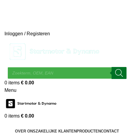
14 DAGEN GRATIS RUILEN
VEILIG BESTELLEN EN BETALEN
SNELLE LEVERING
DESKUNDIGE HELPDESK
Inloggen / Registeren
0
items
€
0.00
Menu
0
items
€
0.00
KIES EEN CATEGORIE
OVER ONS
ZAKELIJKE KLANTEN
PRODUCTEN
CONTACT