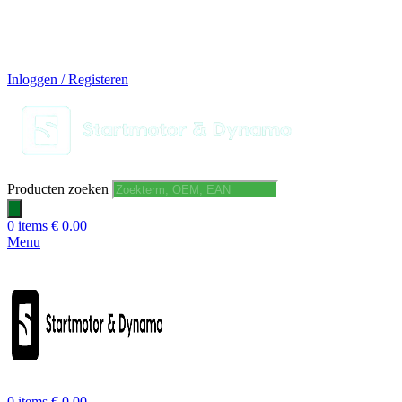
14 DAGEN GRATIS RUILEN
VEILIG BESTELLEN EN BETALEN
SNELLE LEVERING
DESKUNDIGE HELPDESK
Inloggen / Registeren
Producten zoeken
0
items
€
0.00
Menu
0
items
€
0.00