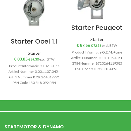
Starter Peugeot
/ Mini 0.9 kw
Starter Opel 1.1
Starter
kw
€
87.56
€
72.36
excl. BTW
Product Informatie O.E.M. +Line
Starter
Artikel Nummer 0.001.106.405+
€
83.85
€
69.30
excl. BTW
GTIN Nummer 8720264119585
Product Informatie O.E.M. +Line
PSH Code 570.520.104 PSH
Artikel Nummer 0.001.107.045+
Artikel Nummer
GTIN Nummer 8720264019991
570.520.104.010 Origineel
PSH Code 130.518.092 PSH
Nummer 0001106405
Artikel Nummer
130.518.092.010 Origineel
Nummer 0001107034
STARTMOTOR & DYNAMO