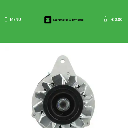
0
MENU
€
0.00