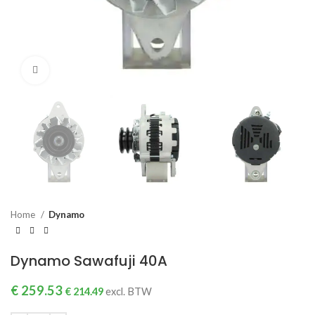
Click to enlarge
Home
Dynamo
Dynamo Sawafuji 40A
€
259.53
€
214.49
excl. BTW