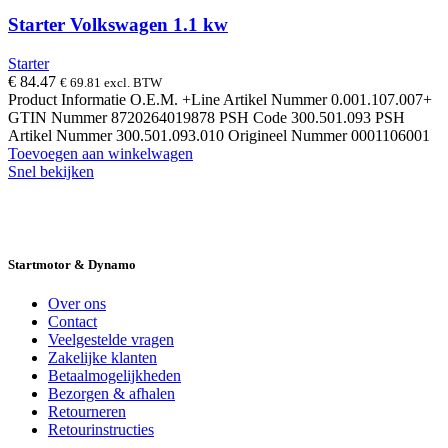
Starter Volkswagen 1.1 kw
Starter
€
84.47
€
69.81
excl. BTW
Product Informatie O.E.M. +Line Artikel Nummer 0.001.107.007+
GTIN Nummer 8720264019878 PSH Code 300.501.093 PSH
Artikel Nummer 300.501.093.010 Origineel Nummer 0001106001
Toevoegen aan winkelwagen
Snel bekijken
14 DAGEN GRATIS RUILEN
VEILIG
BESTELLEN EN BETALEN
SNELLE
LEVERING
DESKUNDIGE HELPDESK
Startmotor & Dynamo
Over ons
Contact
Veelgestelde vragen
Zakelijke klanten
Betaalmogelijkheden
Bezorgen & afhalen
Retourneren
Retourinstructies