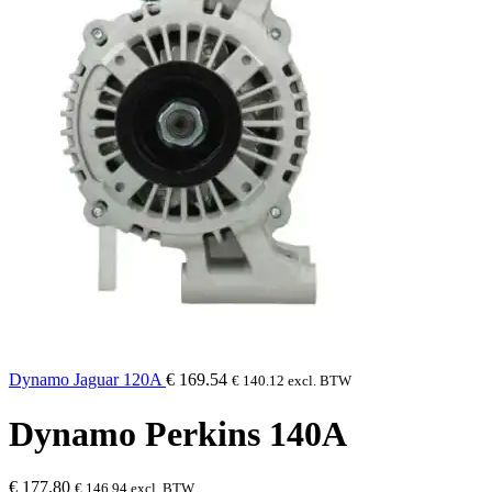
Dynamo Jaguar 120A
€
169.54
€
140.12
excl. BTW
Dynamo Perkins 140A
€
177.80
€
146.94
excl. BTW