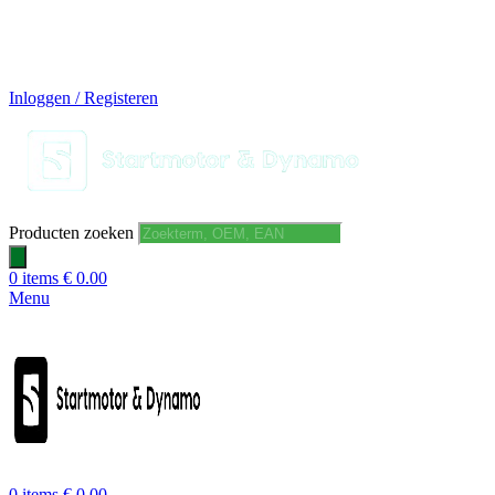
14 DAGEN GRATIS RUILEN
VEILIG BESTELLEN EN BETALEN
SNELLE LEVERING
DESKUNDIGE HELPDESK
Inloggen / Registeren
Producten zoeken
0
items
€
0.00
Menu
0
items
€
0.00