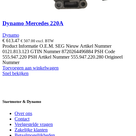
Dynamo Mercedes 220A
Dynamo
€
613.47
€
507.00
excl. BTW
Product Informatie O.E.M. SEG Nieuw Artikel Nummer
0121.813.123 GTIN Nummer 8720264496884 PSH Code
555.947.220 PSH Artikel Nummer 555.947.220.280 Origineel
Nummer
Toevoegen aan winkelwagen
Snel bekijken
14 DAGEN GRATIS RUILEN
VEILIG
BESTELLEN EN BETALEN
SNELLE
LEVERING
DESKUNDIGE HELPDESK
Startmotor & Dynamo
Over ons
Contact
Veelgestelde vragen
Zakelijke klanten
Betaalmogelijkheden