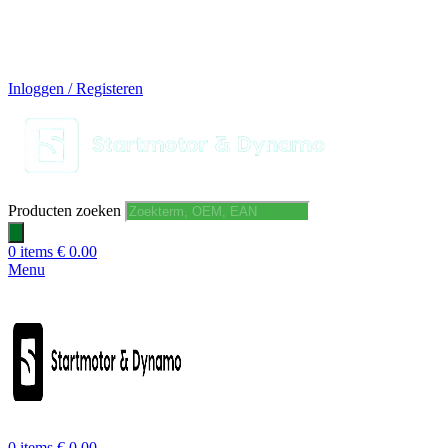
14 DAGEN GRATIS RUILEN
VEILIG BESTELLEN EN BETALEN
SNELLE LEVERING
DESKUNDIGE HELPDESK
Inloggen / Registeren
Producten zoeken
0
items
€
0.00
Menu
0
items
€
0.00