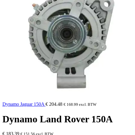
Dynamo Jaguar 150A
€
204.48
€
168.99
excl. BTW
Dynamo Land Rover 150A
€
183.39
€
151.56
excl. BTW