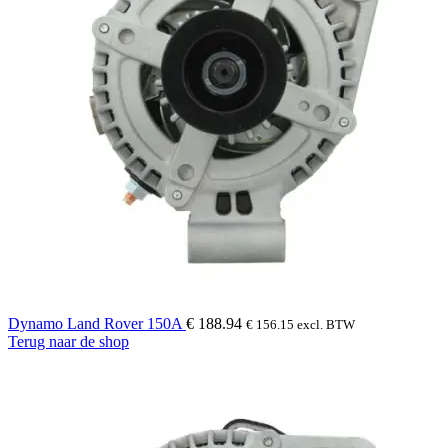
Dynamo Land Rover 150A
€
188.94
€
156.15
excl. BTW
Terug naar de shop