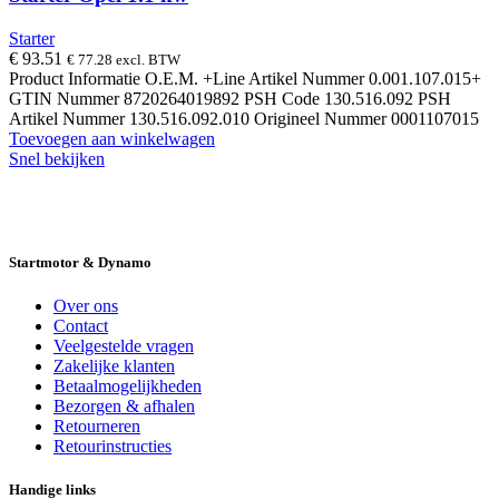
Starter
€
93.51
€
77.28
excl. BTW
Product Informatie O.E.M. +Line Artikel Nummer 0.001.107.015+
GTIN Nummer 8720264019892 PSH Code 130.516.092 PSH
Artikel Nummer 130.516.092.010 Origineel Nummer 0001107015
Toevoegen aan winkelwagen
Snel bekijken
14 DAGEN GRATIS RUILEN
VEILIG
BESTELLEN EN BETALEN
SNELLE
LEVERING
DESKUNDIGE HELPDESK
Startmotor & Dynamo
Over ons
Contact
Veelgestelde vragen
Zakelijke klanten
Betaalmogelijkheden
Bezorgen & afhalen
Retourneren
Retourinstructies
Handige links