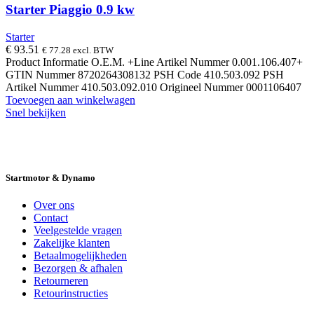
Starter Piaggio 0.9 kw
Starter
€
93.51
€
77.28
excl. BTW
Product Informatie O.E.M. +Line Artikel Nummer 0.001.106.407+
GTIN Nummer 8720264308132 PSH Code 410.503.092 PSH
Artikel Nummer 410.503.092.010 Origineel Nummer 0001106407
Toevoegen aan winkelwagen
Snel bekijken
14 DAGEN GRATIS RUILEN
VEILIG
BESTELLEN EN BETALEN
SNELLE
LEVERING
DESKUNDIGE HELPDESK
Startmotor & Dynamo
Over ons
Contact
Veelgestelde vragen
Zakelijke klanten
Betaalmogelijkheden
Bezorgen & afhalen
Retourneren
Retourinstructies