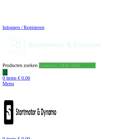
14 DAGEN GRATIS RUILEN
VEILIG BESTELLEN EN BETALEN
SNELLE LEVERING
DESKUNDIGE HELPDESK
Inloggen / Registeren
Producten zoeken
0
items
€
0.00
Menu
0
items
€
0.00