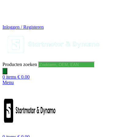
14 DAGEN GRATIS RUILEN
VEILIG BESTELLEN EN BETALEN
SNELLE LEVERING
DESKUNDIGE HELPDESK
Inloggen / Registeren
Producten zoeken
0
items
€
0.00
Menu
0
items
€
0.00