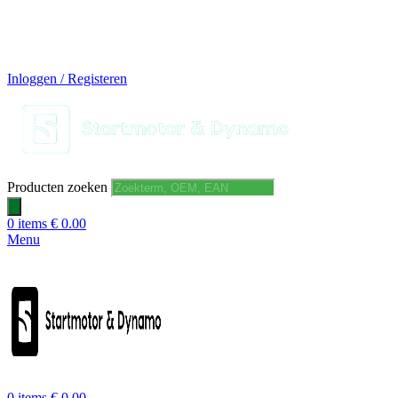
14 DAGEN GRATIS RUILEN
VEILIG BESTELLEN EN BETALEN
SNELLE LEVERING
DESKUNDIGE HELPDESK
Inloggen / Registeren
Producten zoeken
0
items
€
0.00
Menu
0
items
€
0.00