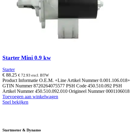
Starter Mini 0.9 kw
Starter
€
88.25
€
72.93
excl. BTW
Product Informatie O.E.M. +Line Artikel Nummer 0.001.106.018+
GTIN Nummer 8720264075577 PSH Code 450.510.092 PSH
Artikel Nummer 450.510.092.010 Origineel Nummer 0001106018
Toevoegen aan winkelwagen
Snel bekijken
14 DAGEN GRATIS RUILEN
VEILIG
BESTELLEN EN BETALEN
SNELLE
LEVERING
DESKUNDIGE HELPDESK
Startmotor & Dynamo