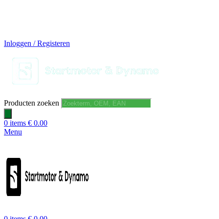
14 DAGEN GRATIS RUILEN
VEILIG BESTELLEN EN BETALEN
SNELLE LEVERING
DESKUNDIGE HELPDESK
Inloggen / Registeren
Producten zoeken
0
items
€
0.00
Menu
0
items
€
0.00