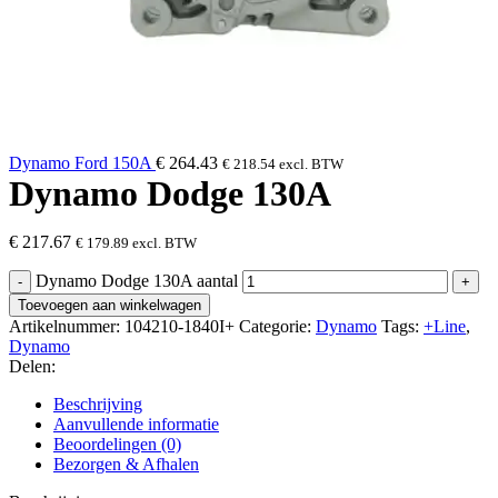
Dynamo Ford 150A
€
264.43
€
218.54
excl. BTW
Dynamo Dodge 130A
€
217.67
€
179.89
excl. BTW
Dynamo Dodge 130A aantal
Toevoegen aan winkelwagen
Artikelnummer:
104210-1840I+
Categorie:
Dynamo
Tags:
+Line
,
Dynamo
Delen:
Beschrijving
Aanvullende informatie
Beoordelingen (0)
Bezorgen & Afhalen