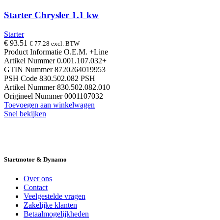
Starter Chrysler 1.1 kw
Starter
€
93.51
€
77.28
excl. BTW
Product Informatie O.E.M. +Line
Artikel Nummer 0.001.107.032+
GTIN Nummer 8720264019953
PSH Code 830.502.082 PSH
Artikel Nummer 830.502.082.010
Origineel Nummer 0001107032
Toevoegen aan winkelwagen
Snel bekijken
14 DAGEN GRATIS RUILEN
VEILIG
BESTELLEN EN BETALEN
SNELLE
LEVERING
DESKUNDIGE HELPDESK
Startmotor & Dynamo
Over ons
Contact
Veelgestelde vragen
Zakelijke klanten
Betaalmogelijkheden