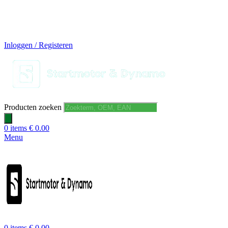
14 DAGEN GRATIS RUILEN
VEILIG BESTELLEN EN BETALEN
SNELLE LEVERING
DESKUNDIGE HELPDESK
Inloggen / Registeren
Producten zoeken
0
items
€
0.00
Menu
0
items
€
0.00